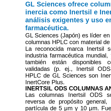
GL Sciences ofrece colum
inercia como Inertsil e Ine
análisis exigentes y uso en
farmacéutica.
GL Sciences (Japón) es líder en 
columnas HPLC con material de r
La reconocida marca Inertsil s
industria farmacéutica mundial,
también están disponibles
validadas (p. ej., Inertsil O
HPLC de GL Sciences son InertS
InertCore Plus.
INERTSIL ODS COLUMNAS A
Las columnas Inertsil ODS 
reversa de propósito general,
partícula de 5 μm y 10 μm. Fue